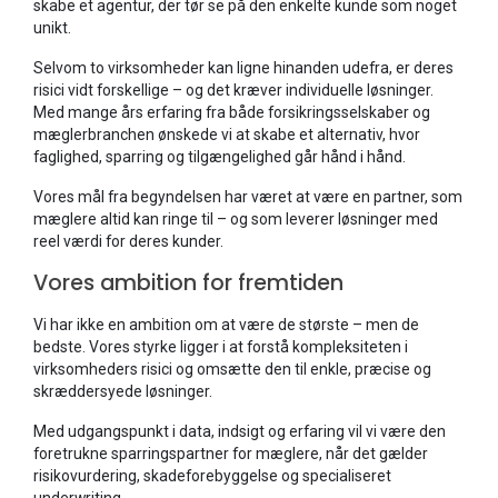
skabe et agentur, der tør se på den enkelte kunde som noget
unikt.
Selvom to virksomheder kan ligne hinanden udefra, er deres
risici vidt forskellige – og det kræver individuelle løsninger.
Med mange års erfaring fra både forsikringsselskaber og
mæglerbranchen ønskede vi at skabe et alternativ, hvor
faglighed, sparring og tilgængelighed går hånd i hånd.
Vores mål fra begyndelsen har været at være en partner, som
mæglere altid kan ringe til – og som leverer løsninger med
reel værdi for deres kunder.
Vores ambition for fremtiden
Vi har ikke en ambition om at være de største – men de
bedste. Vores styrke ligger i at forstå kompleksiteten i
virksomheders risici og omsætte den til enkle, præcise og
skræddersyede løsninger.
Med udgangspunkt i data, indsigt og erfaring vil vi være den
foretrukne sparringspartner for mæglere, når det gælder
risikovurdering, skadeforebyggelse og specialiseret